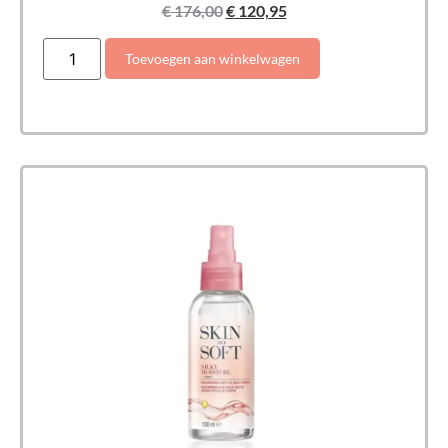
€
176,00
€
120,95
Toevoegen aan winkelwagen