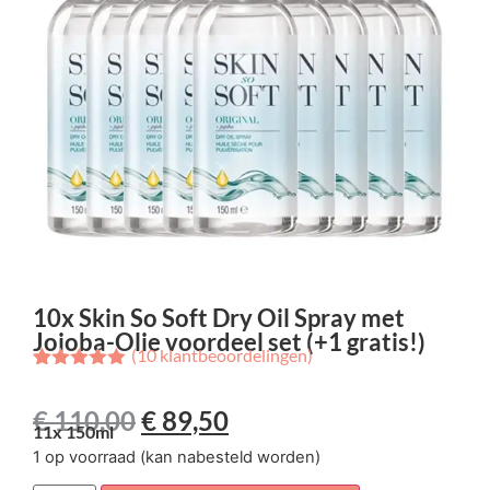
10x Skin So Soft Dry Oil Spray met
Jojoba-Olie voordeel set (+1 gratis!)
(
10
klantbeoordelingen)
Gewaardeerd
10
4.90
op 5
€
110,00
€
89,50
gebaseerd
11x 150ml
op
klant
waarderingen
1 op voorraad (kan nabesteld worden)