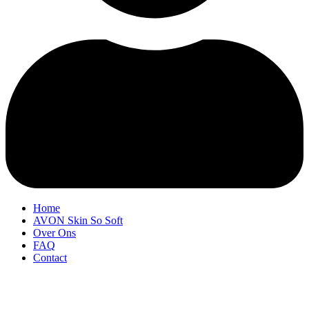
Home
AVON Skin So Soft
Over Ons
FAQ
Contact