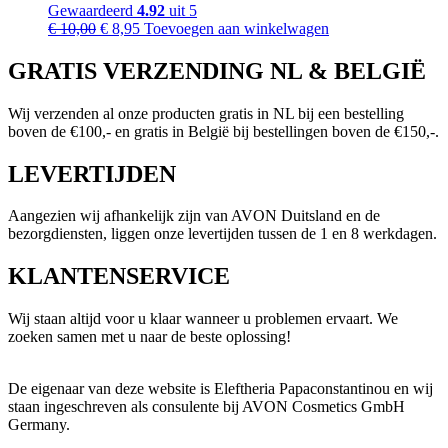
Gewaardeerd
4.92
uit 5
Oorspronkelijke
Huidige
€
10,00
€
8,95
Toevoegen aan winkelwagen
prijs
prijs
was:
is:
GRATIS VERZENDING NL & BELGIË
€ 10,00.
€ 8,95.
Wij verzenden al onze producten gratis in NL bij een bestelling
boven de €100,- en gratis in België bij bestellingen boven de €150,-.
LEVERTIJDEN
Aangezien wij afhankelijk zijn van AVON Duitsland en de
bezorgdiensten, liggen onze levertijden tussen de 1 en 8 werkdagen.
KLANTENSERVICE
Wij staan altijd voor u klaar wanneer u problemen ervaart. We
zoeken samen met u naar de beste oplossing!
De eigenaar van deze website is Eleftheria Papaconstantinou en wij
staan ingeschreven als consulente bij AVON Cosmetics GmbH
Germany.