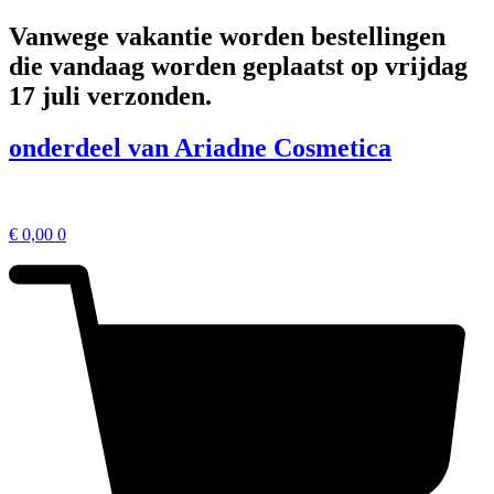
Ga
Vanwege vakantie worden bestellingen
naar
die vandaag worden geplaatst op vrijdag
de
inhoud
17 juli verzonden.
onderdeel van Ariadne Cosmetica
€
0,00
0