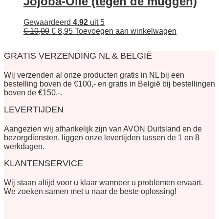
Jojoba-Olie (tegen de muggen)
Gewaardeerd
4.92
uit 5
Oorspronkelijke
Huidige
€
10,00
€
8,95
Toevoegen aan winkelwagen
prijs
prijs
was:
is:
GRATIS VERZENDING NL & BELGIË
€ 10,00.
€ 8,95.
Wij verzenden al onze producten gratis in NL bij een
bestelling boven de €100,- en gratis in België bij bestellingen
boven de €150,-.
LEVERTIJDEN
Aangezien wij afhankelijk zijn van AVON Duitsland en de
bezorgdiensten, liggen onze levertijden tussen de 1 en 8
werkdagen.
KLANTENSERVICE
Wij staan altijd voor u klaar wanneer u problemen ervaart.
We zoeken samen met u naar de beste oplossing!