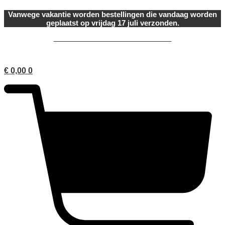
Ga
Vanwege vakantie worden bestellingen die vandaag worden
naar
geplaatst op vrijdag 17 juli verzonden.
de
inhoud
onderdeel van Ariadne Cosmetica
€
0,00
0