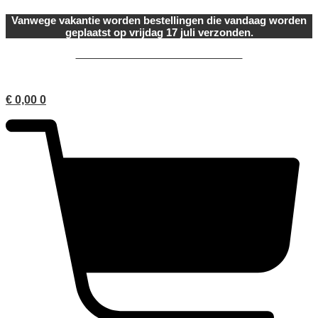
Ga
Vanwege vakantie worden bestellingen die vandaag worden
naar
geplaatst op vrijdag 17 juli verzonden.
de
inhoud
onderdeel van Ariadne Cosmetica
€
0,00
0