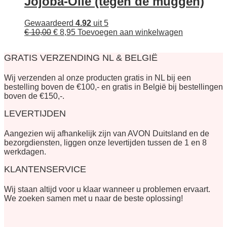
Jojoba-Olie (tegen de muggen)
Gewaardeerd
4.92
uit 5
Oorspronkelijke
Huidige
€
10,00
€
8,95
Toevoegen aan winkelwagen
prijs
prijs
was:
is:
GRATIS VERZENDING NL & BELGIË
€ 10,00.
€ 8,95.
Wij verzenden al onze producten gratis in NL bij een
bestelling boven de €100,- en gratis in België bij bestellingen
boven de €150,-.
LEVERTIJDEN
Aangezien wij afhankelijk zijn van AVON Duitsland en de
bezorgdiensten, liggen onze levertijden tussen de 1 en 8
werkdagen.
KLANTENSERVICE
Wij staan altijd voor u klaar wanneer u problemen ervaart.
We zoeken samen met u naar de beste oplossing!