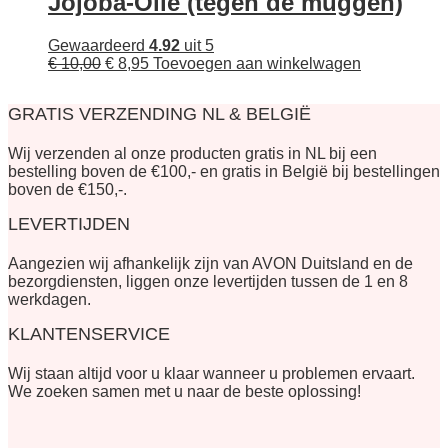
Jojoba-Olie (tegen de muggen)
Gewaardeerd
4.92
uit 5
Oorspronkelijke
Huidige
€
10,00
€
8,95
Toevoegen aan winkelwagen
prijs
prijs
was:
is:
GRATIS VERZENDING NL & BELGIË
€ 10,00.
€ 8,95.
Wij verzenden al onze producten gratis in NL bij een
bestelling boven de €100,- en gratis in België bij bestellingen
boven de €150,-.
LEVERTIJDEN
Aangezien wij afhankelijk zijn van AVON Duitsland en de
bezorgdiensten, liggen onze levertijden tussen de 1 en 8
werkdagen.
KLANTENSERVICE
Wij staan altijd voor u klaar wanneer u problemen ervaart.
We zoeken samen met u naar de beste oplossing!