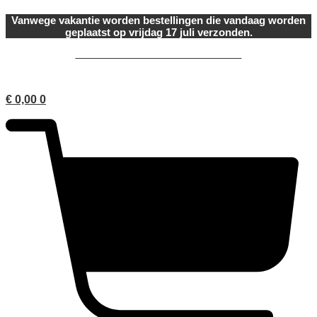
Ga
Vanwege vakantie worden bestellingen die vandaag worden
naar
geplaatst op vrijdag 17 juli verzonden.
de
inhoud
onderdeel van Ariadne Cosmetica
€
0,00
0